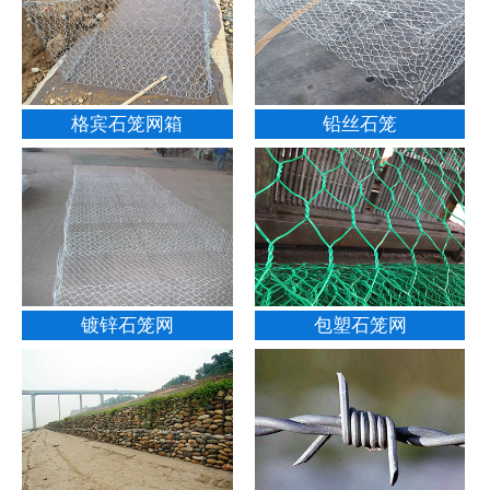
格宾石笼网箱
铅丝石笼
镀锌石笼网
包塑石笼网