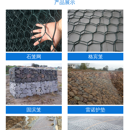
产品展示
石笼网
格宾笼
固滨笼
雷诺护垫