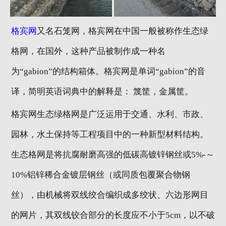
格宾网
又名石笼网，格宾网在中国一般被称作生态绿
格网，在国外，这种产品被制作成一种名
为“gabion”的结构箱体。格宾网是单词“gabion”的音
译，简明英语词典中的解释是： 篾筐，金属筐。
格宾网生态绿格网是广泛运用于交通、水利、市政、
园林，水土保持等工程项目中的一种新型材料结构。
生态格网是将抗腐耐磨高强的低碳高镀锌钢丝或5%-～
10%铝锌稀合金镀层钢丝（或同质包覆聚合物钢
丝），由机械将双线绞合编织成多绞状、六边形网目
的网片，其双线铰合部分的长度应不小于5cm，以不破