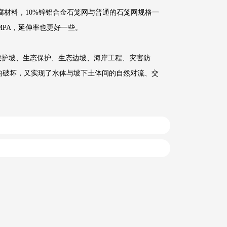
腐材料，10%锌铝合金石笼网与普通的石笼网规格一
50MPA，延伸率也更好一些。
坡护坡、生态保护、生态边坡、海岸工程、灾害防
的破坏，又实现了水体与坡下土体间的自然对流、交