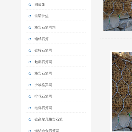
固滨笼
雷诺护垫
格宾石笼网箱
铅丝石笼
镀锌石笼网
包塑石笼网
格宾石笼网
护坡格宾网
拧花石笼网
电焊石笼网
镀高尔凡格宾石笼
锌铝合金石笼网