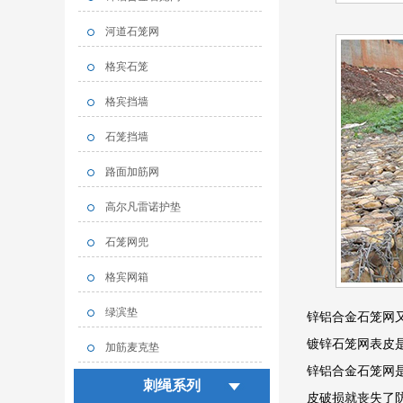
河道石笼网
格宾石笼
格宾挡墙
石笼挡墙
路面加筋网
高尔凡雷诺护垫
石笼网兜
格宾网箱
绿滨垫
锌铝合金石笼网
镀锌石笼网表皮
加筋麦克垫
锌铝合金石笼网
刺绳系列
皮破损就丧失了