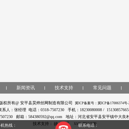
新闻资讯
技术支持
常见问题
版权所有@ 安平县昊烨丝网制造有限公司
冀ICP备案号：冀ICP备17006374号-
联系人：张经理 电话：0318-7507230 手机：18230080008 / 1513085766
-7507230 邮箱：584380592@qq.com 地址：河北省安平县安平镇中大良
技术支持：
XML
网站地图
手机热线：
联系电话：