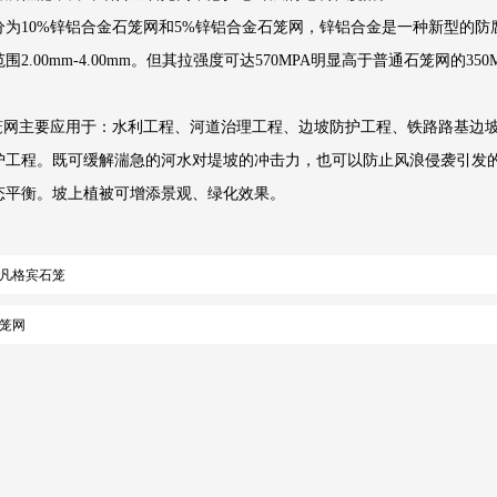
为10%锌铝合金石笼网和5%锌铝合金石笼网，锌铝合金是一种新型的防
2.00mm-4.00mm。但其拉强度可达570MPA明显高于普通石笼网的3
石笼网主要应用于：水利工程、河道治理工程、边坡防护工程、铁路路基边
护工程。既可缓解湍急的河水对堤坡的冲击力，也可以防止风浪侵袭引发
态平衡。坡上植被可增添景观、绿化效果。
凡格宾石笼
笼网