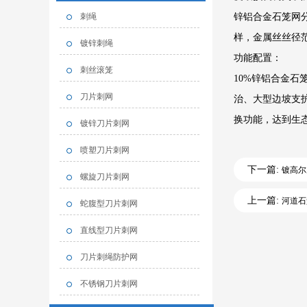
刺绳
锌铝合金石笼网分
样，金属丝丝径范围
镀锌刺绳
功能配置：
刺丝滚笼
10%锌铝合金
刀片刺网
治、大型边坡支
换功能，达到生
镀锌刀片刺网
喷塑刀片刺网
下一篇:
镀高尔
螺旋刀片刺网
上一篇:
河道石
蛇腹型刀片刺网
直线型刀片刺网
刀片刺绳防护网
不锈钢刀片刺网