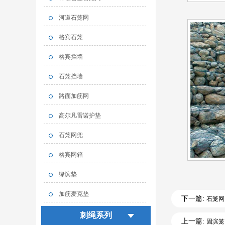
河道石笼网
格宾石笼
格宾挡墙
石笼挡墙
路面加筋网
高尔凡雷诺护垫
石笼网兜
格宾网箱
绿滨垫
加筋麦克垫
下一篇:
石笼网
刺绳系列
上一篇:
固滨笼