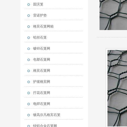
固滨笼
雷诺护垫
格宾石笼网箱
铅丝石笼
镀锌石笼网
包塑石笼网
格宾石笼网
护坡格宾网
拧花石笼网
电焊石笼网
镀高尔凡格宾石笼
锌铝合金石笼网