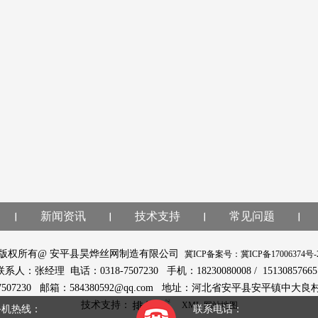
新闻资讯
技术支持
常见问题
版权所有@ 安平县昊烨丝网制造有限公司
冀ICP备案号：冀ICP备17006374号-
联系人：张经理 电话：0318-7507230 手机：18230080008 / 1513085766
-7507230 邮箱：584380592@qq.com 地址：河北省安平县安平镇中大良
技术支持：
XML
网站地图
手机热线：
联系电话：