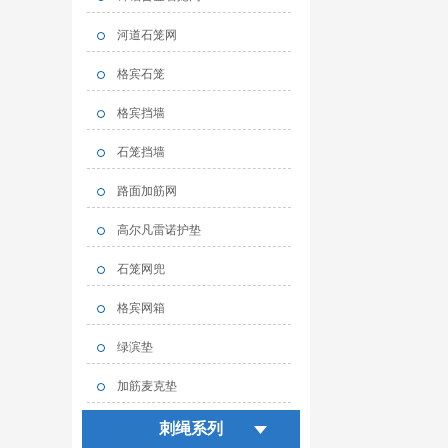
河道石笼网
格宾石笼
格宾挡墙
石笼挡墙
路面加筋网
高尔凡雷诺护垫
石笼网兜
格宾网箱
绿滨垫
加筋麦克垫
刺绳系列