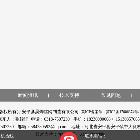
新闻资讯
技术支持
常见问题
版权所有@ 安平县昊烨丝网制造有限公司
冀ICP备案号：冀ICP备17006374号-
联系人：张经理 电话：0318-7507230 手机：18230080008 / 1513085766
-7507230 邮箱：584380592@qq.com 地址：河北省安平县安平镇中大良
技术支持：
XML
网站地图
手机热线：
联系电话：