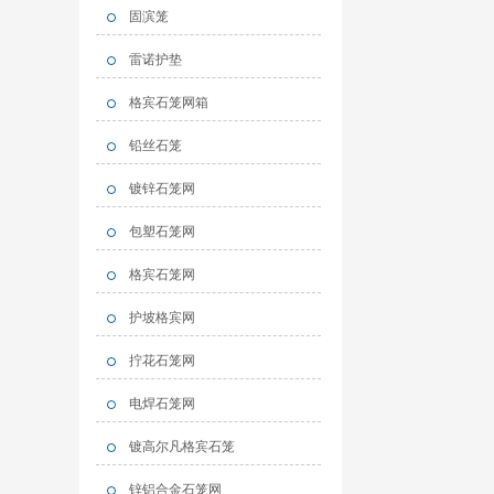
固滨笼
雷诺护垫
格宾石笼网箱
铅丝石笼
镀锌石笼网
包塑石笼网
格宾石笼网
护坡格宾网
拧花石笼网
电焊石笼网
镀高尔凡格宾石笼
锌铝合金石笼网