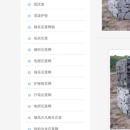
固滨笼
雷诺护垫
格宾石笼网箱
铅丝石笼
镀锌石笼网
包塑石笼网
格宾石笼网
护坡格宾网
拧花石笼网
电焊石笼网
镀高尔凡格宾石笼
锌铝合金石笼网