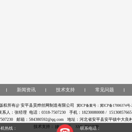
新闻资讯
技术支持
常见问题
版权所有@ 安平县昊烨丝网制造有限公司
冀ICP备案号：冀ICP备17006374号-
联系人：张经理 电话：0318-7507230 手机：18230080008 / 1513085766
-7507230 邮箱：584380592@qq.com 地址：河北省安平县安平镇中大良
技术支持：
XML
网站地图
手机热线：
联系电话：