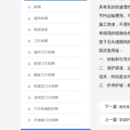
刺绳
具有良好的渗透
节约运输费用。
镀锌刺绳
施工简便，不需
刺丝滚笼
有很强的抵御自
刀片刺网
笼子石头缝隙间
固滨笼用途：
镀锌刀片刺网
一、控制和引导
喷塑刀片刺网
二、保护渠道、
螺旋刀片刺网
流失，特别是在
三、护岸护坡：
蛇腹型刀片刺网
直线型刀片刺网
下一篇:
格宾笼
刀片刺绳防护网
上一篇:
雷诺护
不锈钢刀片刺网