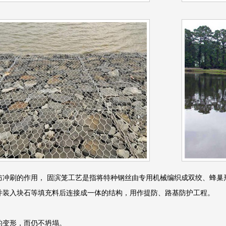
防冲刷的作用， 固滨笼工艺是指将特种钢丝由专用机械编织成双绞、蜂巢
并装入块石等填充料后连接成一体的结构，用作提防、路基防护工程。
的变形，而仍不坍塌。