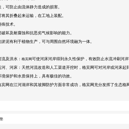
性，可防止由流体静力造成的损害。
可将其折叠起来运输，在工地上装配。
特殊技术。
然破坏及耐腐蚀和抗恶劣气候影响的能力。
的淤泥有利于植物生产，可与周围自然环境融为一体。
河流及洪水：
可使河床河岸得到永久性保护，有效防止水流冲刷河岸
格宾网
运河、河床：天然河流改造和人工渠道开挖时，格宾网可对河岸或河床起
环境保护和水质保持上，具有极佳的功效。
格宾网在江河湖岸和其坡脚防护方面非常成功，格宾网充分发挥了生态格
垫