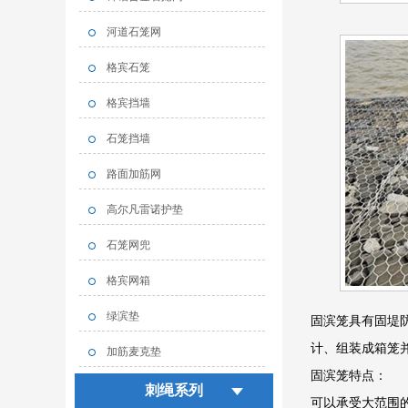
河道石笼网
格宾石笼
格宾挡墙
石笼挡墙
路面加筋网
高尔凡雷诺护垫
石笼网兜
格宾网箱
绿滨垫
固滨笼具有固堤
计、组装成箱笼
加筋麦克垫
固滨笼特点：
刺绳系列
可以承受大范围