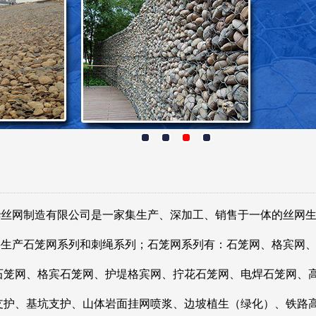
烨丝网制造有限公司是一家集生产、深加工、销售于一体的丝网
要生产石笼网系列和刺绳系列；石笼网系列有：石笼网、格宾网
石笼网、格宾石笼网、护堤格宾网、拧花石笼网、电焊石笼网、
支护、基坑支护、山体岩面挂网喷浆、边坡植生（绿化）、铁路