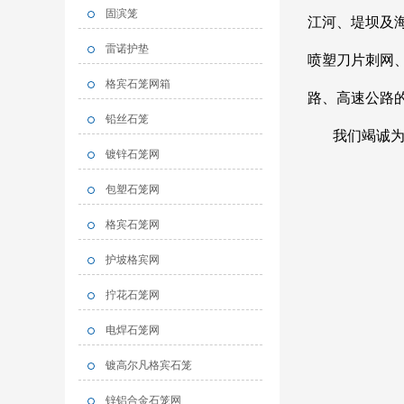
固滨笼
江河、堤坝及
雷诺护垫
喷塑刀片刺网
格宾石笼网箱
路、高速公路
铅丝石笼
我们竭诚
镀锌石笼网
包塑石笼网
格宾石笼网
护坡格宾网
拧花石笼网
电焊石笼网
镀高尔凡格宾石笼
锌铝合金石笼网