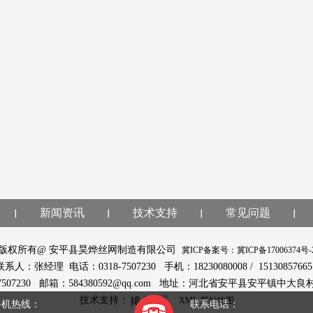
新闻资讯
技术支持
常见问题
版权所有@ 安平县昊烨丝网制造有限公司
冀ICP备案号：冀ICP备17006374号-
联系人：张经理 电话：0318-7507230 手机：18230080008 / 1513085766
-7507230 邮箱：584380592@qq.com 地址：河北省安平县安平镇中大良
技术支持：
XML
网站地图
手机热线：
联系电话：