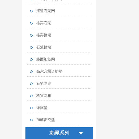
河道石笼网
格宾石笼
格宾挡墙
石笼挡墙
路面加筋网
高尔凡雷诺护垫
石笼网兜
格宾网箱
绿滨垫
加筋麦克垫
刺绳系列